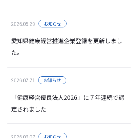
一般貨物輸送
お知らせ
2026.05.29
重量輸送
航空貨物輸送
愛知県健康経営推進企業登録を更新しまし
商品車陸送
た。
人材派遣
不動産・その他
お知らせ
2026.03.31
「健康経営優良法人2026」に７年連続で認
CSR活動
定されました
環境への取り組み
運輸安全マネジメントの取り組み
お知らせ
2026.02.07